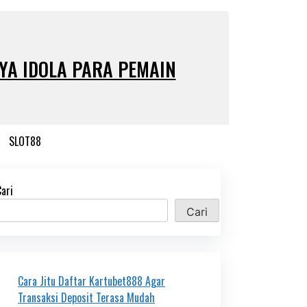
YA IDOLA PARA PEMAIN
SLOT88
Cari
Cari
Cara Jitu Daftar Kartubet888 Agar
Transaksi Deposit Terasa Mudah