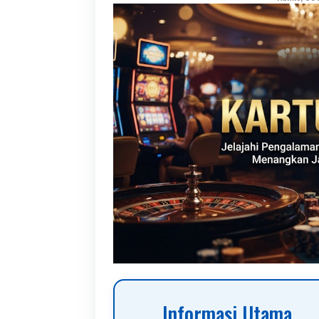
Informasi Utama