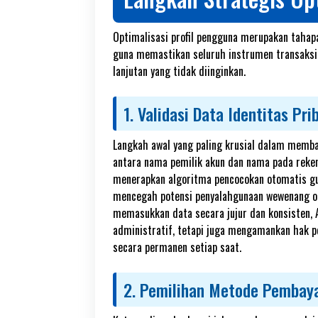
Optimalisasi profil pengguna merupakan tahapan
guna memastikan seluruh instrumen transaksi 
lanjutan yang tidak diinginkan.
1. Validasi Data Identitas Pr
Langkah awal yang paling krusial dalam memb
antara nama pemilik akun dan nama pada reke
menerapkan algoritma pencocokan otomatis gu
mencegah potensi penyalahgunaan wewenang ol
memasukkan data secara jujur dan konsisten,
administratif, tetapi juga mengamankan hak p
secara permanen setiap saat.
2. Pemilihan Metode Pembaya