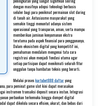
peningkatan yang sangat signifikan seiring
dengan masifnya adopsi teknologi berbasis
seluler bagi para penikmat permainan slot daring
di tanah air. Antusiasme masyarakat yang
semakin tinggi menuntut adanya sistem
operasional yang transparan, aman, serta mampu
memberikan jaminan kenyamanan ekstra
terutama pada aspek finansial para penggunanya.
Dalam ekosistem digital yang kompetitif ini,
pemahaman mendalam mengenai tata cara
registrasi akun menjadi fondasi utama agar
setiap partisipan dapat menikmati seluruh fitur
unggulan tanpa hambatan teknis yang berarti.
Melalui proses
kartubet888 daftar
yang
una, para peminat game slot kini dapat merasakan
i instrumen transaksi deposit secara instan. Integrasi
yanan perbankan terkemuka hingga dompet digital
l dapat dikelola secara efisien, akurat, dan bebas dari