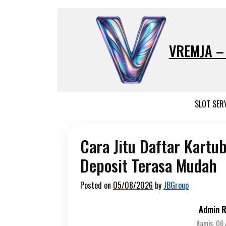
Skip
to
content
VREMJA –
SLOT SER
Cara Jitu Daftar Kartu
Deposit Terasa Mudah
Posted on
05/08/2026
by
JBGroup
Admin 
Kamis, 06