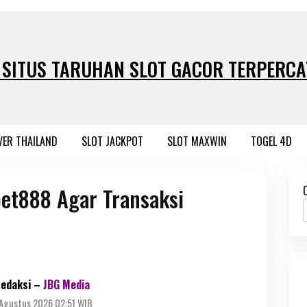
 SITUS TARUHAN SLOT GACOR TERPERCA
VER THAILAND
SLOT JACKPOT
SLOT MAXWIN
TOGEL 4D
bet888 Agar Transaksi
Redaksi –
JBG Media
 Agustus 2026 02:51 WIB