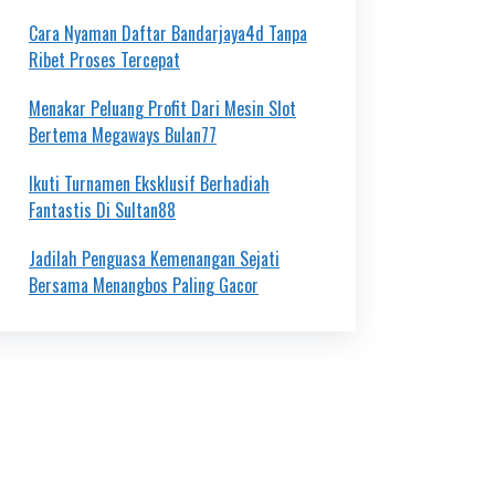
Cara Nyaman Daftar Bandarjaya4d Tanpa
Ribet Proses Tercepat
Menakar Peluang Profit Dari Mesin Slot
Bertema Megaways Bulan77
Ikuti Turnamen Eksklusif Berhadiah
Fantastis Di Sultan88
Jadilah Penguasa Kemenangan Sejati
Bersama Menangbos Paling Gacor