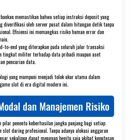
rbankan memastikan bahwa setiap instruksi deposit yang
 diverifikasi oleh server pusat dalam hitungan detik tanpa
sional. Efisiensi ini memangkas risiko human error dan
ain.
nd-to-end yang diterapkan pada seluruh jalur transaksi
n tingkat militer terhadap data pribadi maupun aset
man pencurian data.
nologi yang mumpuni menjadi tolok ukur utama dalam
game slot di era digital modern ini.
 Modal dan Manajemen Risiko
pilar penentu keberhasilan jangka panjang bagi setiap
n slot daring profesional. Tanpa adanya alokasi anggaran
esar sekalipun dapat menguap begitu saja akibat keputusan